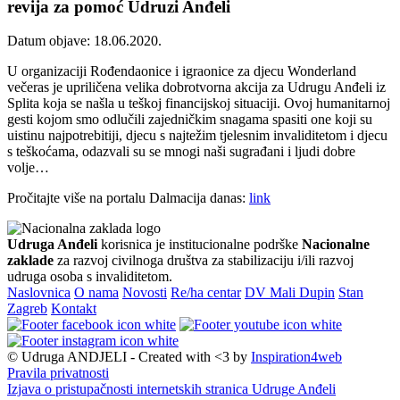
revija za pomoć Udruzi Anđeli
Datum objave: 18.06.2020.
U organizaciji Rođendaonice i igraonice za djecu Wonderland
večeras je upriličena velika dobrotvorna akcija za Udrugu Anđeli iz
Splita koja se našla u teškoj financijskoj situaciji. Ovoj humanitarnoj
gesti kojom smo odlučili zajedničkim snagama spasiti one koji su
uistinu najpotrebitiji, djecu s najtežim tjelesnim invaliditetom i djecu
s teškoćama, odazvali su se mnogi naši sugrađani i ljudi dobre
volje…
Pročitajte više na portalu Dalmacija danas:
link
Udruga Anđeli
korisnica je institucionalne podrške
Nacionalne
zaklade
za razvoj civilnoga društva za stabilizaciju i/ili razvoj
udruga osoba s invaliditetom.
Naslovnica
O nama
Novosti
Re/ha centar
DV Mali Dupin
Stan
Zagreb
Kontakt
© Udruga ANDJELI - Created with <3 by
Inspiration4web
Pravila privatnosti
Izjava o pristupačnosti internetskih stranica Udruge Anđeli