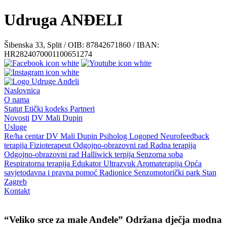
Udruga ANĐELI
Šibenska 33, Split / OIB: 87842671860 / IBAN:
HR2824070001100651274
Naslovnica
O nama
Statut
Etički kodeks
Partneri
Novosti
DV Mali Dupin
Usluge
Re/ha centar
DV Mali Dupin
Psiholog
Logoped
Neurofeedback
terapija
Fizioterapeut
Odgojno-obrazovni rad
Radna terapija
Odgojno-obrazovni rad
Halliwick terpija
Senzorna soba
Respiratorna terapija
Edukator
Ultrazvuk
Aromaterapija
Opća
savjetodavna i pravna pomoć
Radionice
Senzomotorički park
Stan
Zagreb
Kontakt
“Veliko srce za male Anđele” Održana dječja modna