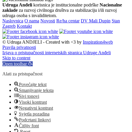
Udruga Anđeli
korisnica je institucionalne podrške
Nacionalne
zaklade
za razvoj civilnoga društva za stabilizaciju i/ili razvoj
udruga osoba s invaliditetom.
Naslovnica
O nama
Novosti
Re/ha centar
DV Mali Dupin
Stan
Zagreb
Kontakt
© Udruga ANDJELI - Created with <3 by
Inspiration4web
Pravila privatnosti
Izjava o pristupačnosti internetskih stranica Udruge Anđeli
Skip to content
Open toolbar
Alati za pristupačnost
Povećajte tekst
Smanjivanje teksta
Sivi tonovi
Visoki kontrast
Negativni kontrast
Svjetla pozadina
Podcrtani linkovi
Čitljiv font
Reset