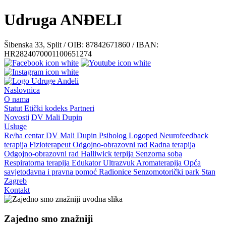
Udruga ANĐELI
Šibenska 33, Split / OIB: 87842671860 / IBAN:
HR2824070001100651274
Naslovnica
O nama
Statut
Etički kodeks
Partneri
Novosti
DV Mali Dupin
Usluge
Re/ha centar
DV Mali Dupin
Psiholog
Logoped
Neurofeedback
terapija
Fizioterapeut
Odgojno-obrazovni rad
Radna terapija
Odgojno-obrazovni rad
Halliwick terpija
Senzorna soba
Respiratorna terapija
Edukator
Ultrazvuk
Aromaterapija
Opća
savjetodavna i pravna pomoć
Radionice
Senzomotorički park
Stan
Zagreb
Kontakt
Zajedno smo znažniji