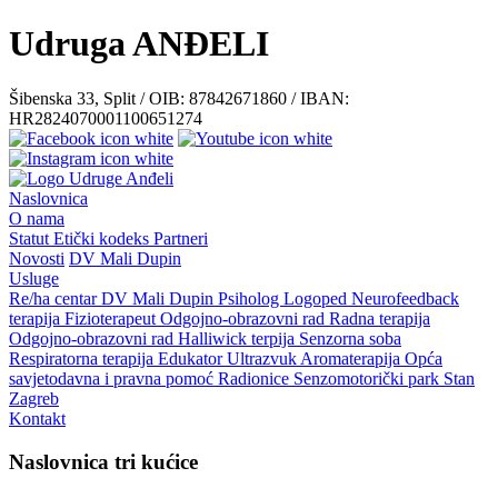
Udruga ANĐELI
Šibenska 33, Split / OIB: 87842671860 / IBAN:
HR2824070001100651274
Naslovnica
O nama
Statut
Etički kodeks
Partneri
Novosti
DV Mali Dupin
Usluge
Re/ha centar
DV Mali Dupin
Psiholog
Logoped
Neurofeedback
terapija
Fizioterapeut
Odgojno-obrazovni rad
Radna terapija
Odgojno-obrazovni rad
Halliwick terpija
Senzorna soba
Respiratorna terapija
Edukator
Ultrazvuk
Aromaterapija
Opća
savjetodavna i pravna pomoć
Radionice
Senzomotorički park
Stan
Zagreb
Kontakt
Naslovnica tri kućice