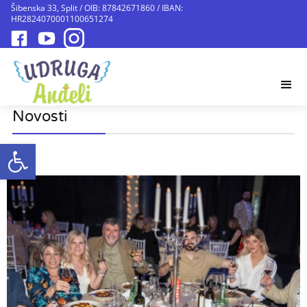
Šibenska 33, Split / OIB: 87842671860 / IBAN:
HR2824070001100651274
Novosti
Open toolbar