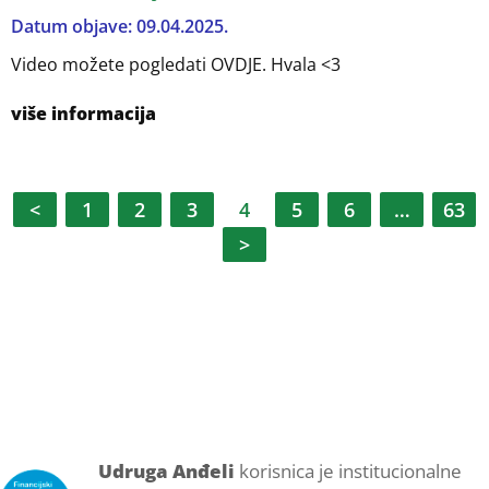
Datum objave: 09.04.2025.
Video možete pogledati OVDJE. Hvala <3
više informacija
Posts
<
1
2
3
4
5
6
…
63
pagination
>
Udruga Anđeli
korisnica je institucionalne