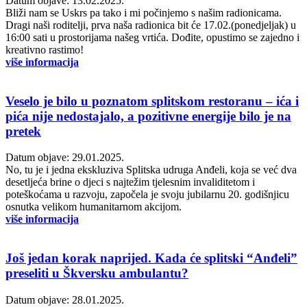
Datum objave: 13.02.2025.
Bliži nam se Uskrs pa tako i mi počinjemo s našim radionicama.
Dragi naši roditelji, prva naša radionica bit će 17.02.(ponedjeljak) u
16:00 sati u prostorijama našeg vrtića. Dođite, opustimo se zajedno i
kreativno rastimo!
više informacija
Veselo je bilo u poznatom splitskom restoranu – ića i
pića nije nedostajalo, a pozitivne energije bilo je na
pretek
Datum objave: 29.01.2025.
No, tu je i jedna ekskluziva Splitska udruga Anđeli, koja se već dva
desetljeća brine o djeci s najtežim tjelesnim invaliditetom i
poteškoćama u razvoju, započela je svoju jubilarnu 20. godišnjicu
osnutka velikom humanitarnom akcijom.
više informacija
Još jedan korak naprijed. Kada će splitski “Anđeli”
preseliti u Škversku ambulantu?
Datum objave: 28.01.2025.