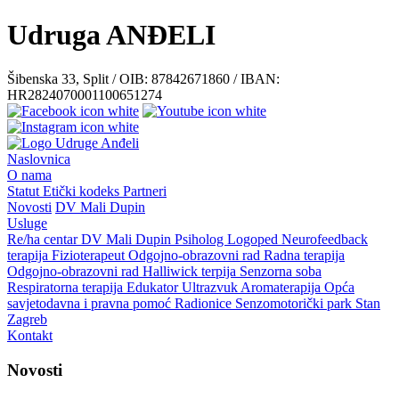
Udruga ANĐELI
Šibenska 33, Split / OIB: 87842671860 / IBAN:
HR2824070001100651274
Naslovnica
O nama
Statut
Etički kodeks
Partneri
Novosti
DV Mali Dupin
Usluge
Re/ha centar
DV Mali Dupin
Psiholog
Logoped
Neurofeedback
terapija
Fizioterapeut
Odgojno-obrazovni rad
Radna terapija
Odgojno-obrazovni rad
Halliwick terpija
Senzorna soba
Respiratorna terapija
Edukator
Ultrazvuk
Aromaterapija
Opća
savjetodavna i pravna pomoć
Radionice
Senzomotorički park
Stan
Zagreb
Kontakt
Novosti