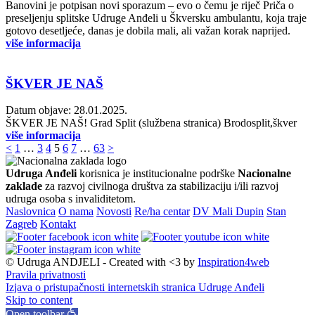
Banovini je potpisan novi sporazum – evo o čemu je riječ Priča o
preseljenju splitske Udruge Anđeli u Škversku ambulantu, koja traje
gotovo desetljeće, danas je dobila mali, ali važan korak naprijed.
više informacija
ŠKVER JE NAŠ
Datum objave: 28.01.2025.
ŠKVER JE NAŠ! Grad Split (službena stranica) Brodosplit,škver
više informacija
Posts
<
1
…
3
4
5
6
7
…
63
>
pagination
Udruga Anđeli
korisnica je institucionalne podrške
Nacionalne
zaklade
za razvoj civilnoga društva za stabilizaciju i/ili razvoj
udruga osoba s invaliditetom.
Naslovnica
O nama
Novosti
Re/ha centar
DV Mali Dupin
Stan
Zagreb
Kontakt
© Udruga ANDJELI - Created with <3 by
Inspiration4web
Pravila privatnosti
Izjava o pristupačnosti internetskih stranica Udruge Anđeli
Skip to content
Open toolbar